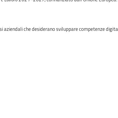
ssi aziendali che desiderano sviluppare competenze digital
Artificiale nel proprio ruolo.
za Artificiale nei processi aziendali