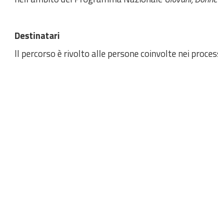
Destinatari
Il percorso è rivolto alle persone coinvolte nei proce
comprendere l’applicazione concreta dell’Intelligenza 
Struttura del percorso
Durata Complessiva
: 150h.
Modalità
: FAD (Formazione a Distanza)
Area tematica
:
Introduzione e sviluppo dell’Intelligen
I moduli formativi
1. Introduzione all'Intelligenza Artificiale
2. Interazioni e Applicazioni